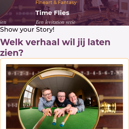
Fineart & Fantasy
Prod
Time Flies
Pa
Een levitation serie
Lance
Show your Story!
Welk verhaal wil jij laten
zien?